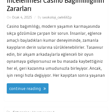
İncelenmesi Casino Bağımlılığının
Zararları
On
Ocak 4, 2025
By
seokoloji_cwln661p
Casino bağımlılığı, modern yaşamın karmaşasında
sıkça gözümüze çarpan bir sorun. İnsanlar, eğlence
amaçlı başladıkları kumar deneyiminde, zamanla
kayıpların derin sularına sürüklenebilirler. Tasavvur
edin, bir akşam arkadaşlarla eğlenceli bir oyun
oynamaya gidiyorsunuz ve bu masada kaybettiğiniz
her el, geri kazanma umudunuzla birleşiyor. Ancak,
işin rengi hızla değişiyor. Her kayıptan sonra yaşanan
continue reading