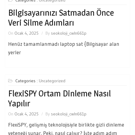
Categories :
Uncategorized
Bilgisayarınızı Satmadan Önce
Veri Silme Adımları
On
Ocak 4, 2025
By
seokoloji_cwln661p
Henüz tamamlanmadı laptop sat {Bilgisayar alan
yerler
Categories :
Uncategorized
FlexiSPY Ortam Dinleme Nasıl
Yapılır
On
Ocak 4, 2025
By
seokoloji_cwln661p
FlexiSPY, gelişmiş teknolojisiyle birlikte gizli dinleme
yeteneği sunar. Peki, nasıl çalışır? İşte adım adım