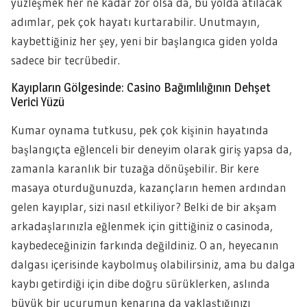
yüzleşmek her ne kadar zor olsa da, bu yolda atılacak
adımlar, pek çok hayatı kurtarabilir. Unutmayın,
kaybettiğiniz her şey, yeni bir başlangıca giden yolda
sadece bir tecrübedir.
Kayıpların Gölgesinde: Casino Bağımlılığının Dehşet
Verici Yüzü
Kumar oynama tutkusu, pek çok kişinin hayatında
başlangıçta eğlenceli bir deneyim olarak giriş yapsa da,
zamanla karanlık bir tuzağa dönüşebilir. Bir kere
masaya oturduğunuzda, kazançların hemen ardından
gelen kayıplar, sizi nasıl etkiliyor? Belki de bir akşam
arkadaşlarınızla eğlenmek için gittiğiniz o casinoda,
kaybedeceğinizin farkında değildiniz. O an, heyecanın
dalgası içerisinde kaybolmuş olabilirsiniz, ama bu dalga
kaybı getirdiği için dibe doğru sürüklerken, aslında
büyük bir uçurumun kenarına da yaklaştığınızı