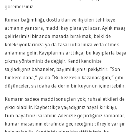
göremezsiniz.
Kumar bağımlılığı, dostlukları ve ilişkileri tehlikeye
atmanın yanı sıra, maddi kayıplara yol açar. Aylık maaş
gelirlerimizi bir anda masada bırakmak, belki de
koleksiyonlarınıza ya da tasarruflarınıza veda etmek
anlamına gelir. Kayıplarınız arttıkça, bu kayıplarla başa
çıkma yönteminiz de değişir. Kendi kendinize
sağladığınız bahaneler, bağımlılığınızı pekiştirir. “Son
bir kere daha,” ya da “Bu kez kesin kazanacağım,” gibi
düşünceler, sizi daha da derin bir kuyunun içine itebilir.
Kumarın sadece maddi sonuçları yok; ruhsal etkileri de
yıkıcı olabilir. Kaybettikçe yaşadığınız hayal kırıklığı,
tüm hayatınızı sarabilir. Ailenizle geçirdiğiniz zamanlar,
kumar masasının etrafında geçireceğiniz süreyle yarışır
hale gelebilir. Kendinizi yalnız hissettiğinizde, bu