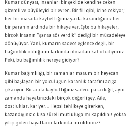
Kumar dünyası, insanları bir şekilde kendine çeken
gizemli ve büyüleyici bir evren. Bir fiil gibi, içine çekiyor;
her bir masada kaybettiğimiz ya da kazandığımız her
bir paranın ardında bir hikaye var. İşte bu hikayeler,
birçok insanın “şansa söz verdik” dediği bir mücadeleye
dönüşüyor. Yani, kumarın sadece eğlence değil, bir
bağımlılık olduğunu farkında olmadan kabul ediyoruz.
Peki, bu bağımlılık nereye gidiyor?
Kumar bağımlılığı, bir zamanlar masum bir heyecan
gibi başlayan bir yolculuğun karanlık tarafını açığa
çıkarıyor. Bir anda kaybettiğiniz sadece para değil, aynı
zamanda hayatınızdaki birçok değerli şey. Aile,
dostluklar, kariyer… Hepsi tehlikeye girerken,
kazandığınız o kısa süreli mutluluğa mı kapıldınız yoksa
yitip giden hayatların farkında mı oldunuz?