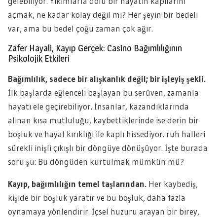
gelebiliyor. Yıkımlarla dolu bir hayatın kapılarını
açmak, ne kadar kolay değil mi? Her şeyin bir bedeli
var, ama bu bedel çoğu zaman çok ağır.
Zafer Hayali, Kayıp Gerçek: Casino Bağımlılığının
Psikolojik Etkileri
Bağımlılık, sadece bir alışkanlık değil; bir işleyiş şekli.
İlk başlarda eğlenceli başlayan bu serüven, zamanla
hayatı ele geçirebiliyor. İnsanlar, kazandıklarında
alınan kısa mutluluğu, kaybettiklerinde ise derin bir
boşluk ve hayal kırıklığı ile kaplı hissediyor. ruh halleri
sürekli inişli çıkışlı bir döngüye dönüşüyor. İşte burada
soru şu: Bu döngüden kurtulmak mümkün mü?
Kayıp, bağımlılığın temel taşlarından.
Her kaybediş,
kişide bir boşluk yaratır ve bu boşluk, daha fazla
oynamaya yönlendirir. İçsel huzuru arayan bir birey,