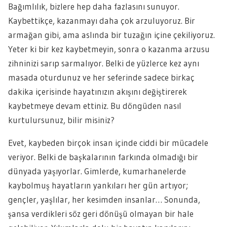
Bağımlılık, bizlere hep daha fazlasını sunuyor.
Kaybettikçe, kazanmayı daha çok arzuluyoruz. Bir
armağan gibi, ama aslında bir tuzağın içine çekiliyoruz.
Yeter ki bir kez kaybetmeyin, sonra o kazanma arzusu
zihninizi sarıp sarmalıyor. Belki de yüzlerce kez aynı
masada oturdunuz ve her seferinde sadece birkaç
dakika içerisinde hayatınızın akışını değiştirerek
kaybetmeye devam ettiniz. Bu döngüden nasıl
kurtulursunuz, bilir misiniz?
Evet, kaybeden birçok insan içinde ciddi bir mücadele
veriyor. Belki de başkalarının farkında olmadığı bir
dünyada yaşıyorlar. Gimlerde, kumarhanelerde
kaybolmuş hayatların yankıları her gün artıyor;
gençler, yaşlılar, her kesimden insanlar… Sonunda,
şansa verdikleri söz geri dönüşü olmayan bir hale