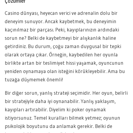
Çözümler
Casino dünyası, heyecan verici ve adrenalin dolu bir
deneyim sunuyor. Ancak kaybetmek, bu deneyimin
kaçınılmaz bir parçası. Peki, kayıplarınızın ardındaki
sorun ne? Belki de kaybetmeyi bir alışkanlık haline
getirdiniz. Bu durum, çoğu zaman duygusal bir tepki
olarak ortaya çıkar. Örneğin, kaybedilen her oyunla
birlikte artan bir teslimiyet hissi yaşamak, oyuncunun
yeniden oynamaya olan isteğini körükleyebilir. Ama bu
tuzağa düşmemek önemli!
Bir diğer sorun, yanlış strateji seçimidir. Her oyun, belirli
bir stratejiyle daha iyi oynanabilir. Yanlış yaklaşım,
kayıpları artırabilir. Diyelim ki poker oynamak
istiyorsunuz. Temel kuralları bilmek yetmez; oyunun
psikolojik boyutunu da anlamak gerekir. Belki de