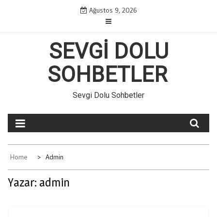
Skip
Ağustos 9, 2026
to
content
SEVGI DOLU
SOHBETLER
Sevgi Dolu Sohbetler
Home
Admin
Yazar:
admin