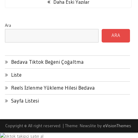
gezinmesi
Daha Eski Yazılar
Ara
ARA
Bedava Tiktok Beğeni Çoğaltma
Liste
Reels İzlenme Yükleme Hilesi Bedava
Sayfa Listesi
Copyright © All right reserved.
|
Theme: Newslite by
eVisionThemes