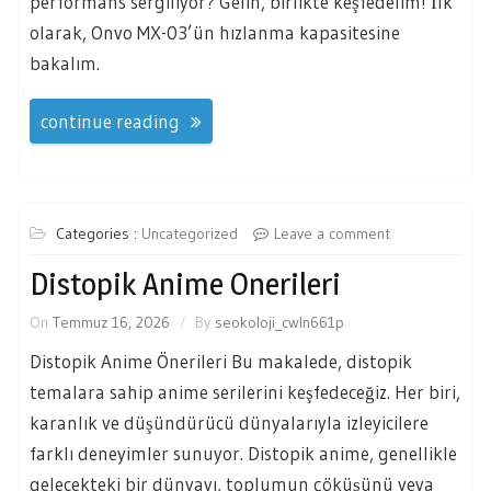
performans sergiliyor? Gelin, birlikte keşfedelim! İlk
olarak, Onvo MX-03’ün hızlanma kapasitesine
bakalım.
continue reading
Categories :
Uncategorized
Leave a comment
Distopik Anime Onerileri
On
Temmuz 16, 2026
By
seokoloji_cwln661p
Distopik Anime Önerileri Bu makalede, distopik
temalara sahip anime serilerini keşfedeceğiz. Her biri,
karanlık ve düşündürücü dünyalarıyla izleyicilere
farklı deneyimler sunuyor. Distopik anime, genellikle
gelecekteki bir dünyayı, toplumun çöküşünü veya