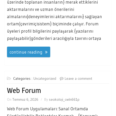
üzerinde toplanan insanların} merak ettiklerini
aktarmalarını ve uzman önerilerini
almalarını|deneyimlerini aktarmalarını} sağlayan
ortam|çevrimiçisistem} biçiminde çalışır. Forum
üyeleri profil bilgilerini paylaşarak {yazılarını
paylaşabilir|gönderileri aracılığıyla tavrını ortaya
continue reading
Categories :
Uncategorized
Leave a comment
Web Forum
On
Temmuz 6, 2026
By
seokoloji_cwln661p
Web Forum Uygulamaları: Sanal Ortamda
Sürdürülebilir Bağlantılar Kurmak – {Kapsamlı