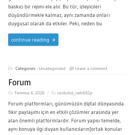
baskıcı bir rejimi ele alır. Bu tür, izleyicileri
düşündürmekle kalmaz, aynı zamanda onları
duygusal olarak da etkiler. Peki, neden bu
continue reading
Categories :
Uncategorized
Leave a comment
Forum
On
Temmuz 6, 2026
By
seokoloji_cwln661p
Forum platformları, günümüzün dijital dünyasında
fikir paylaşımı için en etkili çözümler arasında yer
alan önemli platformlardır. Forum yapısı temelde,
aynı konuya ilgi duyan kullanıcıların|ortak konular