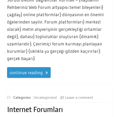
Rehberiniz Web Forum altyapısı temel bileşenleri}
çağdaş} online platformlar} dünyasının en önemli
öğelerinden sayılır. Forum platformları} merkezî
olarak} metin alışverişinin gerçekleştiği ortamlar
değil}, dahası} topluluklar oluşturan {dinamik}
uzamlarıdır}. Çevrimiçi forum kurmayı planlayan
kurumlar} {sıklıkla şu gerçeği gözden kaçırırlar}:
gerçek başarı}
continue reading
Categories :
Uncategorized
Leave a comment
Internet Forumları