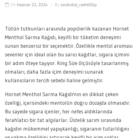
On
Haziran 23, 2024
By
seokoloji_cwln661p
Tütün tutkunları arasında popülerlik kazanan Hornet
Menthol Sarma Kağıdı, keyifli bir tüketim deneyimi
sunan benzersiz bir seçenektir. Özellikle mentol aroması
sevenler için ideal olan bu sarıcı kağıtlar, sigara içimini
bir adım öteye taşıyor. King Size ölçüsüyle tasarlanmış
olmaları, daha fazla içim deneyimi sunarak
kullanıcıların tercih sebebi haline gelmiştir.
Hornet Menthol Sarma Kağıdı'nın en dikkat çeken
özelliği, içerisindeki mentolün doğru dozajda olmasıdır.
Bu sayede sigara içenler, her nefes aldıklarında
ferahlatıcı bir tat algılarlar. Üstelik sarım sırasında
kağıdın mükemmel yapışkanlığı, sigaranın tutarlılığını
ve yakma özelliğini artırarak keyifli bir içim sağlar.