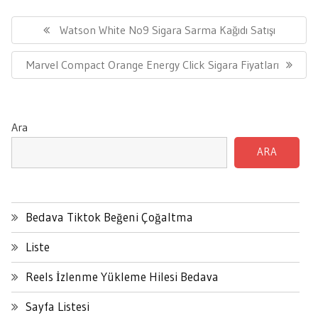
Yazı
gezinmesi
Previous
Watson White No9 Sigara Sarma Kağıdı Satışı
Post:
Next
Marvel Compact Orange Energy Click Sigara Fiyatları
Post:
Ara
ARA
Bedava Tiktok Beğeni Çoğaltma
Liste
Reels İzlenme Yükleme Hilesi Bedava
Sayfa Listesi