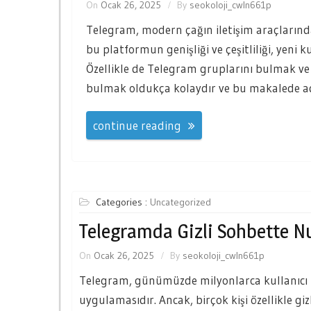
On
Ocak 26, 2025
By
seokoloji_cwln661p
Telegram, modern çağın iletişim araçlarınd
bu platformun genişliği ve çeşitliliği, yeni kul
Özellikle de Telegram gruplarını bulmak ve 
bulmak oldukça kolaydır ve bu makalede adı
continue reading
Categories :
Uncategorized
Telegramda Gizli Sohbette 
On
Ocak 26, 2025
By
seokoloji_cwln661p
Telegram, günümüzde milyonlarca kullanıcı t
uygulamasıdır. Ancak, birçok kişi özellikle gizl