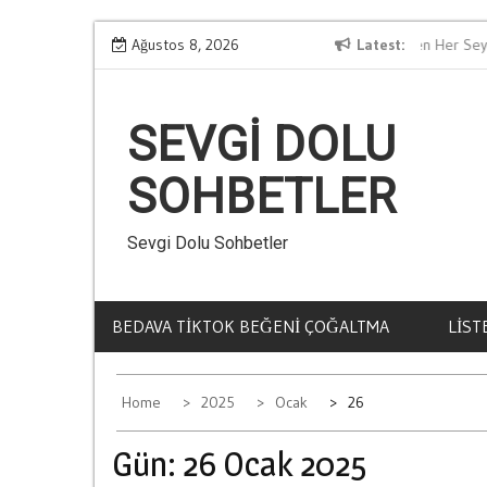
Skip
nemi
Kumar Zararlari Hakkinda Bilmeniz Gereken Her Sey
Ağustos 8, 2026
Latest
to
content
SEVGI DOLU
SOHBETLER
Sevgi Dolu Sohbetler
BEDAVA TIKTOK BEĞENI ÇOĞALTMA
LIST
Home
2025
Ocak
26
Gün:
26 Ocak 2025