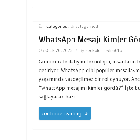
Categories :
Uncategorized
WhatsApp Mesajı Kimler Gö
On
Ocak 26, 2025
By
seokoloji_cwln661p
Günümüzde iletişim teknolojisi, insanların b
getiriyor. WhatsApp gibi popüler mesajlaş
yaşamında vazgeçilmez bir rol oynuyor. Anca
“WhatsApp mesajımı kimler gördü?” İşte bu
sağlayacak bazı
continue reading