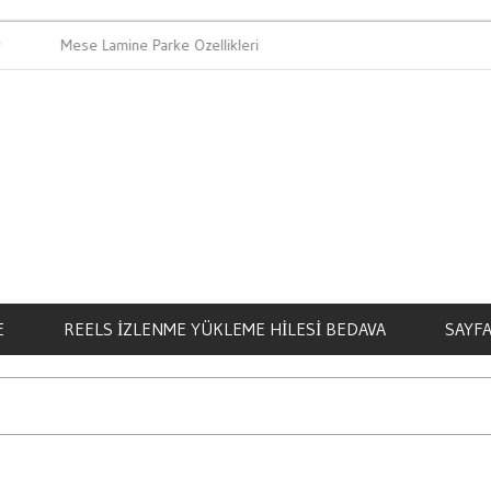
Mese Lamine Parke Ozellikleri
Bahis Oynama
E
REELS İZLENME YÜKLEME HILESI BEDAVA
SAYFA