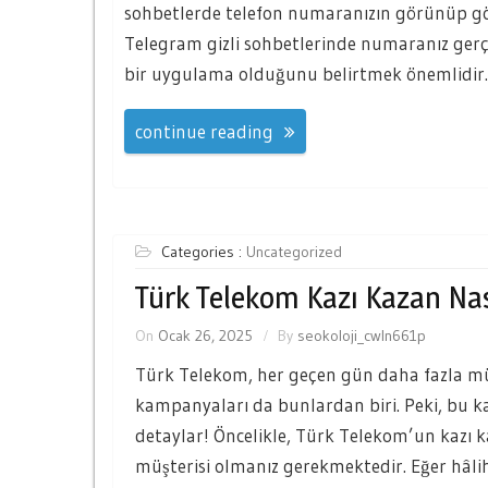
sohbetlerde telefon numaranızın görünüp gö
Telegram gizli sohbetlerinde numaranız gerçe
bir uygulama olduğunu belirtmek önemlidir.
continue reading
Categories :
Uncategorized
Türk Telekom Kazı Kazan Nası
On
Ocak 26, 2025
By
seokoloji_cwln661p
Türk Telekom, her geçen gün daha fazla müşt
kampanyaları da bunlardan biri. Peki, bu kam
detaylar! Öncelikle, Türk Telekom’un kazı
müşterisi olmanız gerekmektedir. Eğer hâli