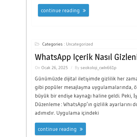
continue reading
Categories :
Uncategorized
WhatsApp Içerik Nasıl Gizlen
On
Ocak 26, 2025
By
seokoloji_cwln661p
Günümüzde dijital iletişimde gizlilik her za
gibi popüler mesajlaşma uygulamalarında, öze
büyük bir endişe kaynağı haline geldi. Peki, İş
Düzenleme : WhatsApp’ın gizlilik ayarlarını d
adımıdır. Uygulama içindeki
continue reading