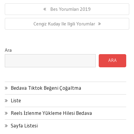
Yazı
gezinmesi
Previous
Bes Yorumları 2019
Post:
Next
Cengiz Kuday Ile Ilgili Yorumlar
Post:
Ara
ARA
Bedava Tiktok Beğeni Çoğaltma
Liste
Reels İzlenme Yükleme Hilesi Bedava
Sayfa Listesi