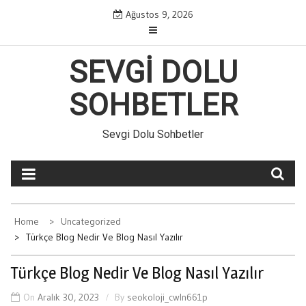
Skip
Ağustos 9, 2026
to
content
SEVGI DOLU
SOHBETLER
Sevgi Dolu Sohbetler
Home
Uncategorized
Türkçe Blog Nedir Ve Blog Nasıl Yazılır
Türkçe Blog Nedir Ve Blog Nasıl Yazılır
On
Aralık 30, 2023
By
seokoloji_cwln661p