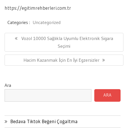
https://egitimrehberleri.com.tr
Categories :
Uncategorized
Yazı
gezinmesi
Previous
Vozol 10000 Sağlıkla Uyumlu Elektronik Sigara
Post:
Seçimi
Next
Hacim Kazanmak İçin En İyi Egzersizler
Post:
Ara
ARA
Bedava Tiktok Beğeni Çoğaltma