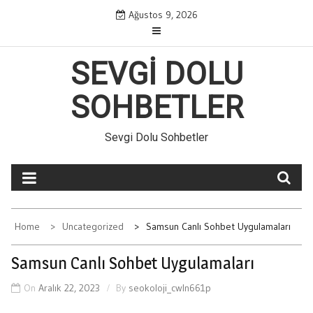
Skip
Ağustos 9, 2026
to
content
SEVGI DOLU
SOHBETLER
Sevgi Dolu Sohbetler
Home
Uncategorized
Samsun Canlı Sohbet Uygulamaları
Samsun Canlı Sohbet Uygulamaları
On
Aralık 22, 2023
By
seokoloji_cwln661p