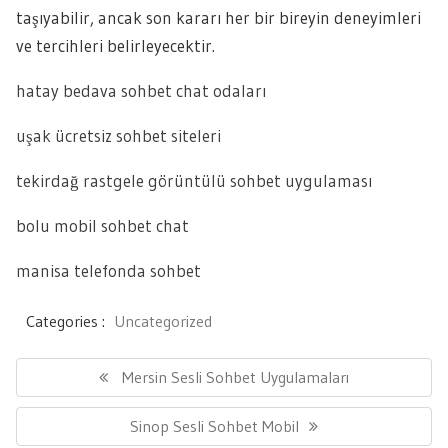
taşıyabilir, ancak son kararı her bir bireyin deneyimleri
ve tercihleri belirleyecektir.
hatay bedava sohbet chat odaları
uşak ücretsiz sohbet siteleri
tekirdağ rastgele görüntülü sohbet uygulaması
bolu mobil sohbet chat
manisa telefonda sohbet
Categories :
Uncategorized
Yazı
gezinmesi
Previous
Mersin Sesli Sohbet Uygulamaları
Post:
Next
Sinop Sesli Sohbet Mobil