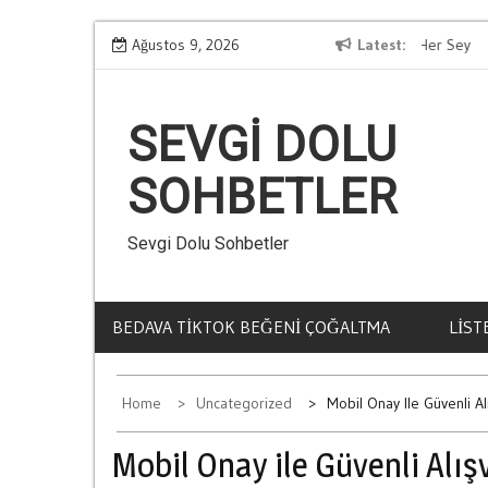
Skip
i
Kumar Zararlari Hakkinda Bilmeniz Gereken Her Sey
Ağustos 9, 2026
Latest
Me
to
content
SEVGI DOLU
SOHBETLER
Sevgi Dolu Sohbetler
BEDAVA TIKTOK BEĞENI ÇOĞALTMA
LIST
Home
Uncategorized
Mobil Onay Ile Güvenli Alı
Mobil Onay ile Güvenli Alış