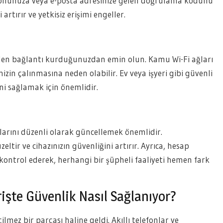
lefonunuza veya e-posta adresinize gelen doğrulama kodunu
artırır ve yetkisiz erişimi engeller.
inden bağlantı kurduğunuzdan emin olun. Kamu Wi-Fi ağları
rinizin çalınmasına neden olabilir. Ev veya işyeri gibi güvenli
ini sağlamak için önemlidir.
alarını düzenli olarak güncellemek önemlidir.
ltir ve cihazınızın güvenliğini artırır. Ayrıca, hesap
k kontrol ederek, herhangi bir şüpheli faaliyeti hemen fark
rişte Güvenlik Nasıl Sağlanıyor?
ez bir parçası haline geldi. Akıllı telefonlar ve