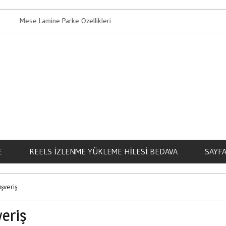
se Lamine Parke Ozellikleri
Bahis Oynamanin
E
REELS İZLENME YÜKLEME HILESI BEDAVA
SAYFA
şveriş
veriş