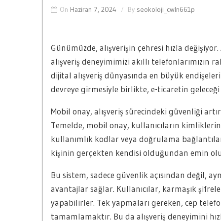
On
Haziran 7, 2024
By
seokoloji_cwln661p
Günümüzde, alışverişin çehresi hızla değişiyor
alışveriş deneyimimizi akıllı telefonlarımızın r
dijital alışveriş dünyasında en büyük endişeler
devreye girmesiyle birlikte, e-ticaretin geleceği 
Mobil onay, alışveriş sürecindeki güvenliği artı
Temelde, mobil onay, kullanıcıların kimlikleri
kullanımlık kodlar veya doğrulama bağlantıları 
kişinin gerçekten kendisi olduğundan emin olunur
Bu sistem, sadece güvenlik açısından değil, a
avantajlar sağlar. Kullanıcılar, karmaşık şifre
yapabilirler. Tek yapmaları gereken, cep tele
tamamlamaktır. Bu da alışveriş deneyimini hızlı