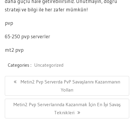
daha güçlü hale getirebilirsiniz. Unutmayın, doğru
strateji ve bilgi ile her zafer mümkün!
pvp
65-250 pvp serverler
mt2 pvp
Categories :
Uncategorized
Yazı
gezinmesi
Previous
Metin2 Pvp Serverda PvP Savaşlarını Kazanmanın
Post:
Yolları
Next
Metin2 Pvp Serverlarında Kazanmak İçin En İyi Savaş
Post:
Teknikleri