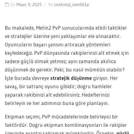
On
Mayıs 9, 2025
By
seokoloji_cwln661p
Bu makalede, Metin2 PvP sunucularında etkili taktikler
ve stratejiler üzerine yeni yaklaşımlar ele alınacaktır.
Oyuncuların başarı şansını artıracak yöntemleri
keşfedeceğiz. PvP dünyasında rakiplerinizi alt etmek için
sadece güçlü olmak yetmez; aynı zamanda akıllıca
düşünmek de gerekir. Peki, bu nasıl mümkün olabilir?
İşte burada devreye
stratejik düşünme
giriyor. Her
savaş, bir satranç oyunu gibidir; doğru hamleler
yaparak rakibinizi alt edebilirsiniz. Hedeflerinizi
belirleyin ve her adımınızı buna göre planlayın.
Ekipman seçimi, PvP mücadelelerinde belirleyici bir
faktördür. Doğru ekipman kombinasyonları ile rakipler
üzerinde avantaj sağlamak mümkündür. Örneğin,
güçlü