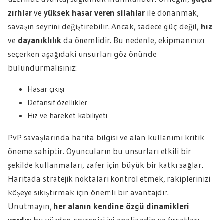
zırhlar
ve
yüksek hasar veren silahlar
ile donanmak,
savaşın seyrini değiştirebilir. Ancak, sadece güç değil,
hız
ve
dayanıklılık
da önemlidir. Bu nedenle, ekipmanınızı
seçerken aşağıdaki unsurları göz önünde
bulundurmalısınız:
Hasar çıkışı
Defansif özellikler
Hız ve hareket kabiliyeti
PvP savaşlarında harita bilgisi ve alan kullanımı kritik
öneme sahiptir. Oyuncuların bu unsurları etkili bir
şekilde kullanmaları, zafer için büyük bir katkı sağlar.
Haritada stratejik noktaları kontrol etmek, rakiplerinizi
köşeye sıkıştırmak için önemli bir avantajdır.
Unutmayın,
her alanın kendine özgü dinamikleri
vardır
; bu yüzden çevrenizi iyi analiz edin ve fırsatları