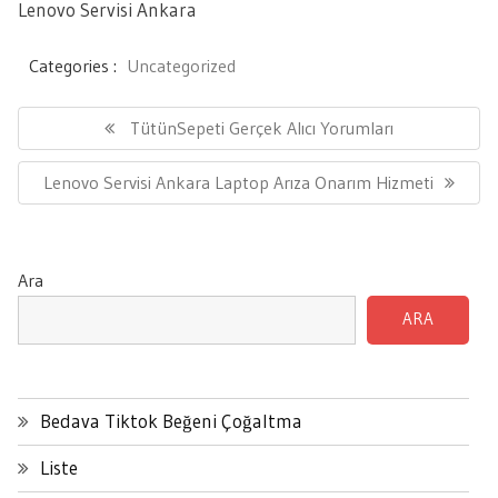
Lenovo Servisi Ankara
Categories :
Uncategorized
Yazı
gezinmesi
Previous
TütünSepeti Gerçek Alıcı Yorumları
Post:
Next
Lenovo Servisi Ankara Laptop Arıza Onarım Hizmeti
Post:
Ara
ARA
Bedava Tiktok Beğeni Çoğaltma
Liste