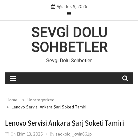
Skip
Ağustos 9, 2026
to
content
SEVGI DOLU
SOHBETLER
Sevgi Dolu Sohbetler
Home
Uncategorized
Lenovo Servisi Ankara Şarj Soketi Tamiri
Lenovo Servisi Ankara Şarj Soketi Tamiri
On
Ekim 13, 2025
By
seokoloji_cwln661p