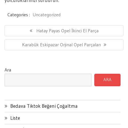
yolculuklarınızı sürdürün.
Categories :
Uncategorized
Yazı
gezinmesi
Previous
Hatay Payas Opel İkinci El Parça
Post:
Next
Karabük Eskipazar Orjinal Opel Parçaları
Post:
Ara
ARA
Bedava Tiktok Beğeni Çoğaltma
Liste