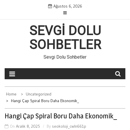
Skip
Ağustos 6, 2026
to
content
SEVGI DOLU
SOHBETLER
Sevgi Dolu Sohbetler
Home
Uncategorized
Hangi Çap Spiral Boru Daha Ekonomik_
Hangi Çap Spiral Boru Daha Ekonomik_
On
Aralık 8, 2025
By
seokoloji_cwln661p