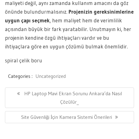
maliyeti değil, aynı zamanda kullanım amacını da göz
önünde bulundurmalısınız.
Projenizin gereksinimlerine
uygun çapı seçmek
, hem maliyet hem de verimlilik
açısından büyük bir fark yaratabilir. Unutmayın ki, her
projenin kendine özgü ihtiyaçları vardır ve bu
ihtiyaçlara göre en uygun çözümü bulmak önemlidir.
spiral çelik boru
Categories :
Uncategorized
Yazı
gezinmesi
Previous
HP Laptop Mavi Ekran Sorunu Ankara’da Nasıl
Post:
Çözülür_
Next
Site Güvenliği İçin Kamera Sistemi Önerileri
Post: