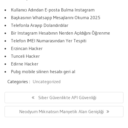
Kullanıcı Adından E-posta Bulma Instagram
Başkasının Whatsapp Mesajlarını Okuma 2025
Telefonla Arayıp Dolandırdılar
Bir Instagram Hesabının Nerden Açıldığını Öğrenme
Telefon IMEI Numarasından Yer Tespiti
Erzincan Hacker
Tunceli Hacker
Edirne Hacker
Pubg mobile silinen hesabı geri al
Categories :
Uncategorized
Yazı
gezinmesi
Previous
Siber Güvenlikte API Güvenliği
Post:
Next
Neodyum Mıknatısın Manyetik Alan Genişliği
Post: