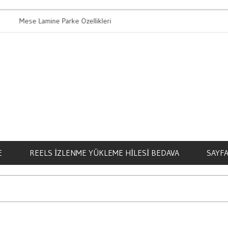
se Lamine Parke Ozellikleri
Bahis Oynamanin
E
REELS İZLENME YÜKLEME HILESI BEDAVA
SAYFA