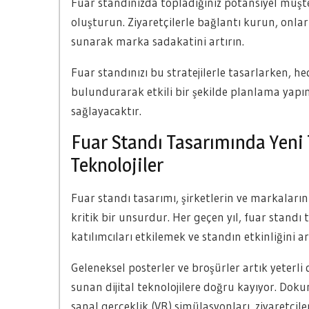
Fuar standınızda topladığınız potansiyel müşteri 
oluşturun. Ziyaretçilerle bağlantı kurun, onların
sunarak marka sadakatini artırın.
Fuar standınızı bu stratejilerle tasarlarken, h
bulundurarak etkili bir şekilde planlama yapın.
sağlayacaktır.
Fuar Standı Tasarımında Yeni T
Teknolojiler
Fuar standı tasarımı, şirketlerin ve markaların 
kritik bir unsurdur. Her geçen yıl, fuar standı 
katılımcıları etkilemek ve standın etkinliğini 
Geleneksel posterler ve broşürler artık yeterli d
sunan dijital teknolojilere doğru kayıyor. Dok
sanal gerçeklik (VR) simülasyonları, ziyaretçi