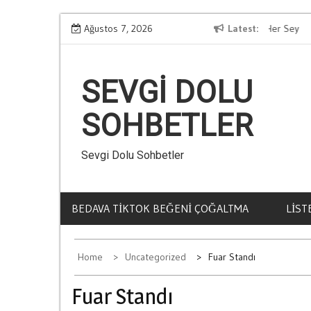
Skip
i
Kumar Zararlari Hakkinda Bilmeniz Gereken Her Sey
Ağustos 7, 2026
Latest
Me
to
content
SEVGI DOLU
SOHBETLER
Sevgi Dolu Sohbetler
BEDAVA TIKTOK BEĞENI ÇOĞALTMA
LIST
Home
Uncategorized
Fuar Standı
Fuar Standı