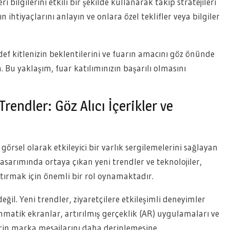
bilgilerini etkili bir şekilde kullanarak takip stratejileri
 ihtiyaçlarını anlayın ve onlara özel teklifler veya bilgiler
edef kitlenizin beklentilerini ve fuarın amacını göz önünde
 Bu yaklaşım, fuar katılımınızın başarılı olmasını
rendler: Göz Alıcı İçerikler ve
görsel olarak etkileyici bir varlık sergilemelerini sağlayan
tasarımında ortaya çıkan yeni trendler ve teknolojiler,
artırmak için önemli bir rol oynamaktadır.
eğil. Yeni trendler, ziyaretçilere etkileşimli deneyimler
unmatik ekranlar, artırılmış gerçeklik (AR) uygulamaları ve
lerin marka mesajlarını daha derinlemesine