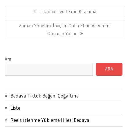
Yazı
gezinmesi
Previous
Istanbul Led Ekran Kiralama
Post:
Next
Zaman Yönetimi İpuçları Daha Etkin Ve Verimli
Post:
Olmanın Yolları
Ara
ARA
Bedava Tiktok Beğeni Çoğaltma
Liste
Reels İzlenme Yükleme Hilesi Bedava