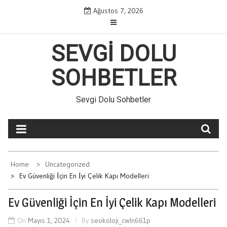
Skip
Ağustos 7, 2026
to
content
SEVGI DOLU
SOHBETLER
Sevgi Dolu Sohbetler
Home
Uncategorized
Ev Güvenliği İçin En İyi Çelik Kapı Modelleri
Ev Güvenliği İçin En İyi Çelik Kapı Modelleri
On
Mayıs 1, 2024
By
seokoloji_cwln661p