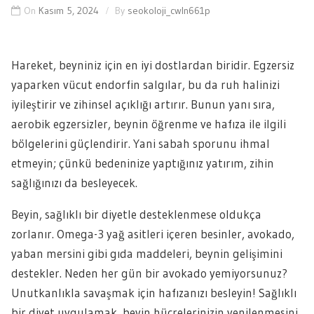
On
Kasım 5, 2024
By
seokoloji_cwln661p
Hareket, beyniniz için en iyi dostlardan biridir. Egzersiz
yaparken vücut endorfin salgılar, bu da ruh halinizi
iyileştirir ve zihinsel açıklığı artırır. Bunun yanı sıra,
aerobik egzersizler, beynin öğrenme ve hafıza ile ilgili
bölgelerini güçlendirir. Yani sabah sporunu ihmal
etmeyin; çünkü bedeninize yaptığınız yatırım, zihin
sağlığınızı da besleyecek.
Beyin, sağlıklı bir diyetle desteklenmese oldukça
zorlanır. Omega-3 yağ asitleri içeren besinler, avokado,
yaban mersini gibi gıda maddeleri, beynin gelişimini
destekler. Neden her gün bir avokado yemiyorsunuz?
Unutkanlıkla savaşmak için hafızanızı besleyin! Sağlıklı
bir diyet uygulamak, beyin hücrelerinizin yenilenmesini