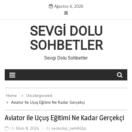
Skip
Ağustos 6, 2026
to
content
SEVGI DOLU
SOHBETLER
Sevgi Dolu Sohbetler
Home
Uncategorized
Aviator Ile Uçuş Eğitimi Ne Kadar Gerçekçi
Aviator ile Uçuş Eğitimi Ne Kadar Gerçekçi
On
Ekim 8, 2024
By
seokoloji_cwln661p