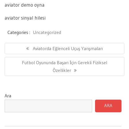
aviator demo oyna
aviator sinyal hilesi
Categories :
Uncategorized
Yazı
gezinmesi
Previous
Aviatorda Eğlenceli Uçuş Yarışmaları
Post:
Next
Futbol Oyununda Başarı İçin Gerekli Fiziksel
Post:
Özellikler
Ara
ARA