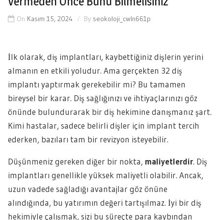
Vermeden Önce Bunu Bilmelisiniz
On
Kasım 15, 2024
By
seokoloji_cwln661p
İlk olarak, diş implantları, kaybettiğiniz dişlerin yerini
almanın en etkili yoludur. Ama gerçekten 32 diş
implantı yaptırmak gerekebilir mi? Bu tamamen
bireysel bir karar. Diş sağlığınızı ve ihtiyaçlarınızı göz
önünde bulundurarak bir diş hekimine danışmanız şart.
Kimi hastalar, sadece belirli dişler için implant tercih
ederken, bazıları tam bir revizyon isteyebilir.
Düşünmeniz gereken diğer bir nokta,
maliyetlerdir
. Diş
implantları genellikle yüksek maliyetli olabilir. Ancak,
uzun vadede sağladığı avantajlar göz önüne
alındığında, bu yatırımın değeri tartışılmaz. İyi bir diş
hekimiyle çalışmak, sizi bu süreçte para kaybından