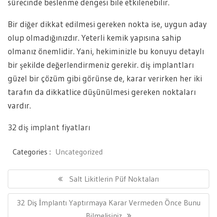
sürecinde beslenme dengesi bile etkilenebilir.
Bir diğer dikkat edilmesi gereken nokta ise, uygun aday
olup olmadığınızdır. Yeterli kemik yapısına sahip
olmanız önemlidir. Yani, hekiminizle bu konuyu detaylı
bir şekilde değerlendirmeniz gerekir. diş implantları
güzel bir çözüm gibi görünse de, karar verirken her iki
tarafın da dikkatlice düşünülmesi gereken noktaları
vardır.
32 diş implant fiyatları
Categories :
Uncategorized
Yazı
gezinmesi
Previous
Salt Likitlerin Püf Noktaları
Post:
Next
32 Diş İmplantı Yaptırmaya Karar Vermeden Önce Bunu
Post:
Bilmelisiniz