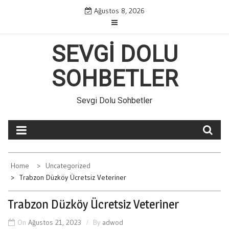
Skip
Ağustos 8, 2026
to
content
SEVGI DOLU
SOHBETLER
Sevgi Dolu Sohbetler
Home
Uncategorized
Trabzon Düzköy Ücretsiz Veteriner
Trabzon Düzköy Ücretsiz Veteriner
On
Ağustos 21, 2023
By
adwod