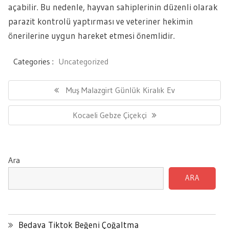
açabilir. Bu nedenle, hayvan sahiplerinin düzenli olarak
parazit kontrolü yaptırması ve veteriner hekimin
önerilerine uygun hareket etmesi önemlidir.
Categories :
Uncategorized
Yazı
gezinmesi
Previous
Muş Malazgirt Günlük Kiralık Ev
Post:
Next
Kocaeli Gebze Çiçekçi
Post:
Ara
ARA
Bedava Tiktok Beğeni Çoğaltma