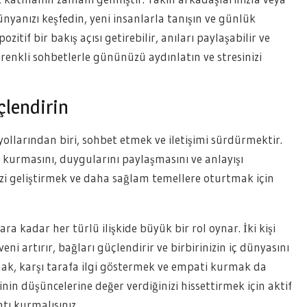
dünyanızı keşfedin, yeni insanlarla tanışın ve günlük
zitif bir bakış açısı getirebilir, anıları paylaşabilir ve
 renkli sohbetlerle gününüzü aydınlatın ve stresinizi
çlendirin
yollarından biri, sohbet etmek ve iletişimi sürdürmektir.
ı kurmasını, duygularını paylaşmasını ve anlayışı
inizi geliştirmek ve daha sağlam temellere oturtmak için
a kadar her türlü ilişkide büyük bir rol oynar. İki kişi
i artırır, bağları güçlendirir ve birbirinizin iç dünyasını
lmak, karşı tarafa ilgi göstermek ve empati kurmak da
inin düşüncelerine değer verdiğinizi hissettirmek için aktif
tı kurmalısınız.