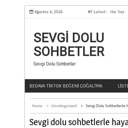
Skip
Kumar Zararlari Hakkinda Bilmeniz Gereken Her Sey
Ağustos 6, 2026
Latest
Mes
to
content
SEVGI DOLU
SOHBETLER
Sevgi Dolu Sohbetler
BEDAVA TIKTOK BEĞENI ÇOĞALTMA
LIST
Home
Uncategorized
Sevgi Dolu Sohbetlerle H
Sevgi dolu sohbetlerle haya