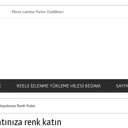
e Lamine Parke Ozellikleri
Bahis Oynamanin 
E
REELS İZLENME YÜKLEME HILESI BEDAVA
SAYFA
ayatınıza Renk Katın
tınıza renk katın