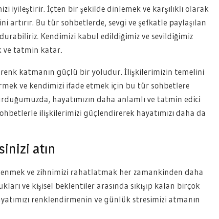
zi iyileştirir. İçten bir şekilde dinlemek ve karşılıklı olarak
i artırır. Bu tür sohbetlerde, sevgi ve şefkatle paylaşılan
urabiliriz. Kendimizi kabul edildiğimiz ve sevildiğimiz
 ve tatmin katar.
renk katmanın güçlü bir yoludur. İlişkilerimizin temelini
rmek ve kendimizi ifade etmek için bu tür sohbetlere
kurduğumuzda, hayatımızın daha anlamlı ve tatmin edici
sohbetlerle ilişkilerimizi güçlendirerek hayatımızı daha da
sinizi atın
yenmek ve zihnimizi rahatlatmak her zamankinden daha
ları ve kişisel beklentiler arasında sıkışıp kalan birçok
 hayatımızı renklendirmenin ve günlük stresimizi atmanın