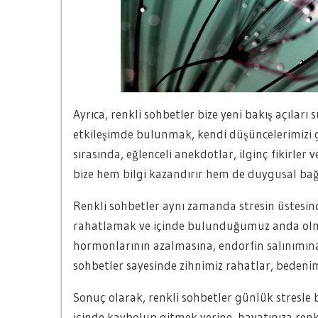
Ayrıca, renkli sohbetler bize yeni bakış açıları 
etkileşimde bulunmak, kendi düşüncelerimizi geni
sırasında, eğlenceli anekdotlar, ilginç fikirler 
bize hem bilgi kazandırır hem de duygusal bağl
Renkli sohbetler aynı zamanda stresin üstesi
rahatlamak ve içinde bulunduğumuz anda olmak
hormonlarının azalmasına, endorfin salınımın
sohbetler sayesinde zihnimiz rahatlar, bedenimi
Sonuç olarak, renkli sohbetler günlük stresle ba
içinde kaybolup gitmek yerine, hayatınıza ren