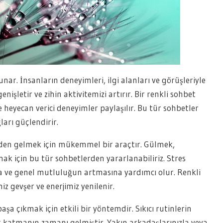
sunar. İnsanların deneyimleri, ilgi alanları ve görüşleriyle
şletir ve zihin aktivitemizi artırır. Bir renkli sohbet
ve heyecan verici deneyimler paylaşılır. Bu tür sohbetler
arı güçlendirir.
nden gelmek için mükemmel bir araçtır. Gülmek,
 için bu tür sohbetlerden yararlanabiliriz. Stres
a ve genel mutluluğun artmasına yardımcı olur. Renkli
z gevşer ve enerjimiz yenilenir.
şa çıkmak için etkili bir yöntemdir. Sıkıcı rutinlerin
k katmanın zamanı gelmiştir. Yakın arkadaşlarınızla veya