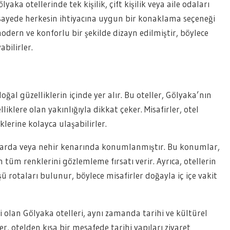
yaka otellerinde tek kişilik, çift kişilik veya aile odaları
 sayede herkesin ihtiyacına uygun bir konaklama seçeneği
ern ve konforlu bir şekilde dizayn edilmiştir, böylece
bilirler.
al güzelliklerin içinde yer alır. Bu oteller, Gölyaka’nın
klere olan yakınlığıyla dikkat çeker. Misafirler, otel
lerine kolayca ulaşabilirler.
nlarda veya nehir kenarında konumlanmıştır. Bu konumlar,
tüm renklerini gözlemleme fırsatı verir. Ayrıca, otellerin
 rotaları bulunur, böylece misafirler doğayla iç içe vakit
i olan Gölyaka otelleri, aynı zamanda tarihi ve kültürel
, otelden kısa bir mesafede tarihi yapıları ziyaret