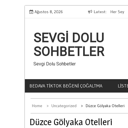
Skip
mi
Kumar Zararlari Hakkinda Bilmeniz Gereken Her Sey
Ağustos 8, 2026
Latest
M
to
content
SEVGI DOLU
SOHBETLER
Sevgi Dolu Sohbetler
BEDAVA TIKTOK BEĞENI ÇOĞALTMA
LIST
Home
Uncategorized
Düzce Gölyaka Otelleri
Düzce Gölyaka Otelleri