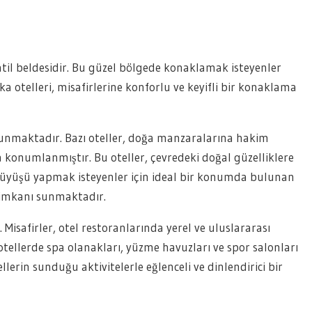
tatil beldesidir. Bu güzel bölgede konaklamak isteyenler
a otelleri, misafirlerine konforlu ve keyifli bir konaklama
lunmaktadır. Bazı oteller, doğa manzaralarına hakim
a konumlanmıştır. Bu oteller, çevredeki doğal güzelliklere
ürüyüşü yapmak isteyenler için ideal bir konumda bulunan
m imkanı sunmaktadır.
 Misafirler, otel restoranlarında yerel ve uluslararası
 otellerde spa olanakları, yüzme havuzları ve spor salonları
llerin sunduğu aktivitelerle eğlenceli ve dinlendirici bir