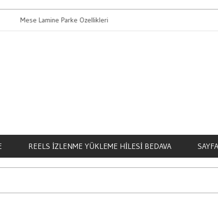
ese Lamine Parke Ozellikleri
Bahis Oynamanin
E
REELS İZLENME YÜKLEME HILESI BEDAVA
SAYFA